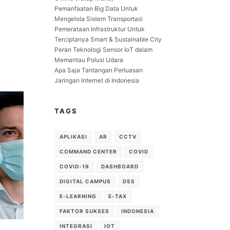
Pemanfaatan Big Data Untuk
Mengelola Sistem Transportasi
l
Pemerataan Infrastruktur Untuk
Terciptanya Smart & Sustainable City
Peran Teknologi Sensor IoT dalam
Memantau Polusi Udara
Apa Saja Tantangan Perluasan
Jaringan Internet di Indonesia
TAGS
APLIKASI
AR
CCTV
COMMAND CENTER
COVID
COVID-19
DASHBOARD
DIGITAL CAMPUS
DSS
E-LEARNING
E-TAX
FAKTOR SUKSES
INDONESIA
INTEGRASI
IOT