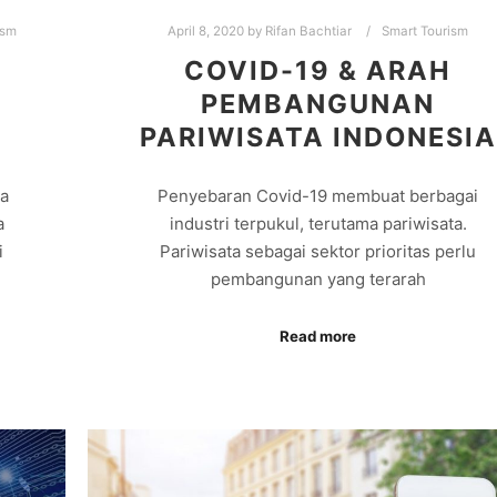
ism
April 8, 2020
by
Rifan Bachtiar
Smart Tourism
COVID-19 & ARAH
PEMBANGUNAN
PARIWISATA INDONESIA
ma
Penyebaran Covid-19 membuat berbagai
a
industri terpukul, terutama pariwisata.
i
Pariwisata sebagai sektor prioritas perlu
pembangunan yang terarah
Read more