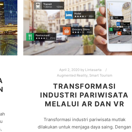
April 2, 2020
by
Lintasarta
Augmented Reality
,
Smart Tourism
A
TRANSFORMASI
N
INDUSTRI PARIWISATA
MELALUI AR DAN VR
tah
Transformasi industri pariwisata mutlak
tu
dilakukan untuk menjaga daya saing. Dengan
,