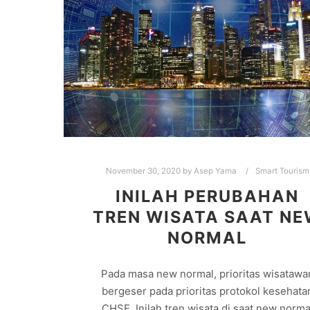
November 30, 2020
by
Asep Yama
Smart Tourism
INILAH PERUBAHAN
TREN WISATA SAAT N
NORMAL
Pada masa new normal, prioritas wisatawa
bergeser pada prioritas protokol kesehata
CHSE. Inilah tren wisata di saat new norma