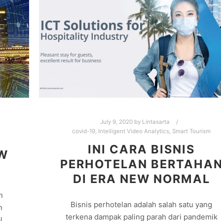
July 9, 2020
by
Lintasarta
covid-19
,
Intelligent Video Analytics
,
Smart Tourism
INI CARA BISNIS
EW
PERHOTELAN BERTAHA
DI ERA NEW NORMAL
n
Bisnis perhotelan adalah salah satu yang
n
terkena dampak paling parah dari pandemik
l