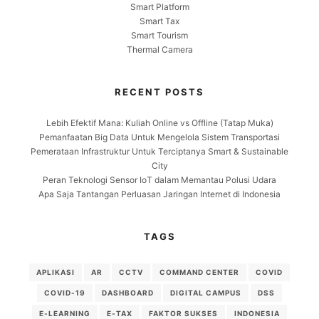
Smart Platform
Smart Tax
Smart Tourism
Thermal Camera
RECENT POSTS
Lebih Efektif Mana: Kuliah Online vs Offline (Tatap Muka)
Pemanfaatan Big Data Untuk Mengelola Sistem Transportasi
Pemerataan Infrastruktur Untuk Terciptanya Smart & Sustainable
City
Peran Teknologi Sensor IoT dalam Memantau Polusi Udara
Apa Saja Tantangan Perluasan Jaringan Internet di Indonesia
TAGS
APLIKASI
AR
CCTV
COMMAND CENTER
COVID
COVID-19
DASHBOARD
DIGITAL CAMPUS
DSS
E-LEARNING
E-TAX
FAKTOR SUKSES
INDONESIA