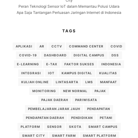
City
Peran Teknologi Sensor IoT dalam Memantau Polusi Udara
Apa Saja Tantangan Perluasan Jaringan Internet di Indonesia
TAGS
APLIKASI
AR
CCTV
COMMAND CENTER
COVID
COVID-19
DASHBOARD
DIGITAL CAMPUS
DSS
E-LEARNING
E-TAX
FAKTOR SUKSES
INDONESIA
INTEGRASI
IOT
KAMPUS DIGITAL
KUALITAS
KULIAH ONLINE
LINTASARTA
LMS
MANFAAT
MONITORING
NEW NORMAL
PAJAK
PAJAK DAERAH
PARIWISATA
PEMBELAJARAN JARAK JAUH
PENDAPATAN
PENDAPATAN DAERAH
PENDIDIKAN
PETANI
PLATFORM
SENSOR
SKOTA
SMART CAMPUS
SMART CITY
SMART FARM
SMART PLATFORM